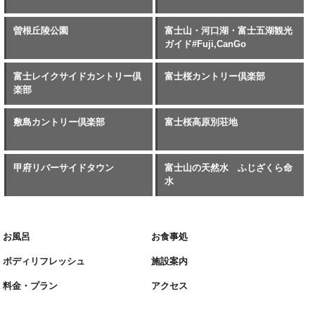
曽根丘陵公園
富士山・河口湖・富士五湖観光
ガイド#Fuji,CanGo
富士レイクサイドカントリー倶
富士桜カントリー倶楽部
楽部
敷島カントリー倶楽部
富士桜高原別荘地
甲府リバーサイドタウン
富士山の天然水 ふじざくら命
水
お風呂
お食事処
ボディリフレッシュ
施設案内
料金・プラン
アクセス