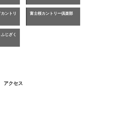
ドカントリ
富士桜カントリー倶楽部
 ふじざく
アクセス