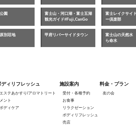
公園
富士山・河口湖・富士五湖
富士レイクサイ
観光ガイド#Fuji,CanGo
ー倶楽部
原別荘地
甲府リバーサイドタウン
富士山の天然水
ら命水
ボディリフレッシュ
施設案内
料金・プラン
エステあかすり/アロマトリート
受付・各種予約
友の会
メント
お食事
ボディケア
リラクゼーション
ボディリフレッシュ
売店