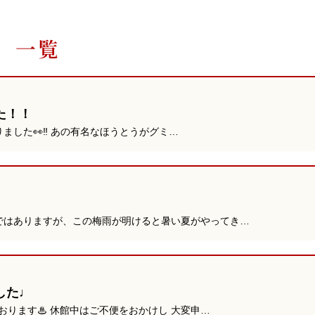
 一覧
た！！
ました👀‼ あの有名なほうとうがグミ…
ではありますが、この梅雨が明けると暑い夏がやってき…
した♩
おります♨ 休館中はご不便をおかけし 大変申…