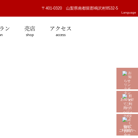
〒401-0320 山梨県南都留郡鳴沢村8532-5
Language
ラン
売店
アクセス
an
shop
access
お知らせ
初めて
ご利用の方へ