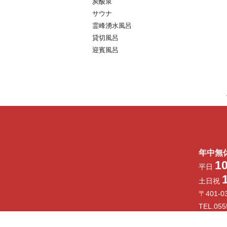
炭酸泉
サウナ
霊峰湧水風呂
貸切風呂
迎賓風呂
年中無
1
平日
土日祝
〒401-
TEL.055
e-mail y