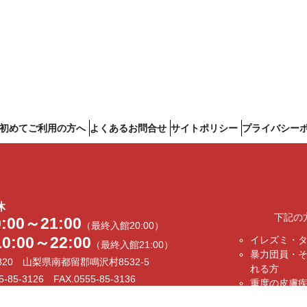
初めてご利用の方へ
よくあるお問合せ
サイトポリシー
プライバシー
休
下記の
0:00～21:00
（最終入館20:00）
10:00～22:00
イレズミ・
（最終入館21:00）
暴力団員・
0320 山梨県南都留郡鳴沢村8532-5
れる方
5-85-3126 FAX.0555-85-3136
重度の皮膚
urari@fujikanko.co.jp
泥酔されて