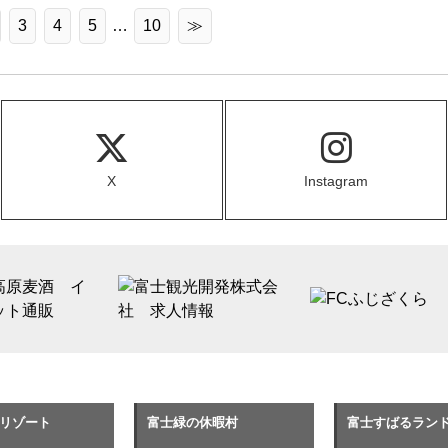
3
4
5
…
10
≫
X
Instagram
リゾート
富士緑の休暇村
富士すばるラン