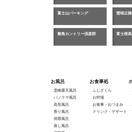
富士山パーキング
曽根丘陵
敷島カントリー倶楽部
富士桜高
お風呂
お食事処
霊峰露天風呂
ふじざくら
パノラマ風呂
お狩場
高見風呂
お食事・おつまみ
香り風呂
ドリンク・デザート
洞窟風呂
蒸し風呂