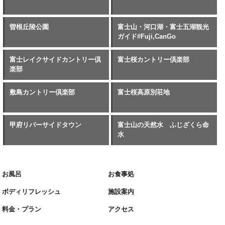
曽根丘陵公園
富士山・河口湖・富士五湖観光
ガイド#Fuji,CanGo
富士レイクサイドカントリー倶
富士桜カントリー倶楽部
楽部
敷島カントリー倶楽部
富士桜高原別荘地
甲府リバーサイドタウン
富士山の天然水 ふじざくら命
水
お風呂
お食事処
ボディリフレッシュ
施設案内
料金・プラン
アクセス