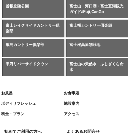
曽根丘陵公園
富士山・河口湖・富士五湖観光
ガイド#Fuji,CanGo
富士レイクサイドカントリー倶
富士桜カントリー倶楽部
楽部
敷島カントリー倶楽部
富士桜高原別荘地
甲府リバーサイドタウン
富士山の天然水 ふじざくら命
水
お風呂
お食事処
ボディリフレッシュ
施設案内
料金・プラン
アクセス
初めてご利用の方へ
よくあるお問合せ