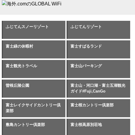
ふじてんスノーリゾート
ふじてんリゾート
富士緑の休暇村
富士すばるランド
富士観光トラベル
富士山パーキング
曽根丘陵公園
富士山・河口湖・富士五湖観光
ガイド#Fuji,CanGo
富士レイクサイドカントリー倶
富士桜カントリー倶楽部
楽部
敷島カントリー倶楽部
富士桜高原別荘地