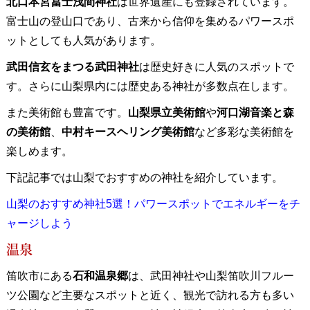
北口本宮冨士浅間神社
は世界遺産にも登録されています。
富士山の登山口であり、古来から信仰を集めるパワースポ
ットとしても人気があります。
武田信玄をまつる武田神社
は歴史好きに人気のスポットで
す。さらに山梨県内には歴史ある神社が多数点在します。
また美術館も豊富です。
山梨県立美術館
や
河口湖音楽と森
の美術館
、
中村キースヘリング美術館
など多彩な美術館を
楽しめます。
下記記事では山梨でおすすめの神社を紹介しています。
山梨のおすすめ神社5選！パワースポットでエネルギーをチ
ャージしよう
温泉
笛吹市にある
石和温泉郷
は、武田神社や山梨笛吹川フルー
ツ公園など主要なスポットと近く、観光で訪れる方も多い