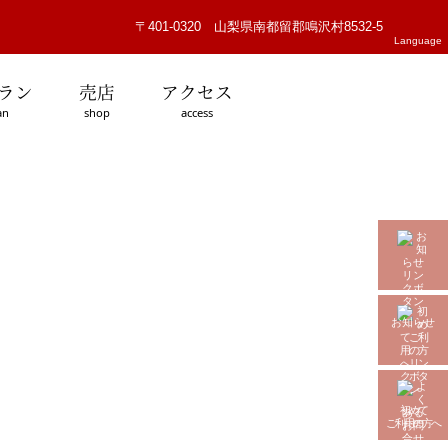
〒401-0320 山梨県南都留郡鳴沢村8532-5
Language
ラン
売店
アクセス
an
shop
access
お知らせ
初めて
ご利用の方へ