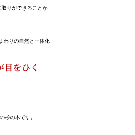
水取りができることか
てまわりの自然と一体化
が目をひく
本の杉の木です。
。