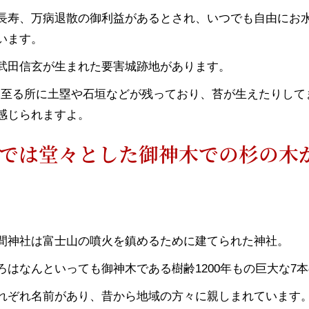
長寿、万病退散の御利益があるとされ、いつでも自由にお
います。
武田信玄が生まれた要害城跡地があります。
には至る所に土塁や石垣などが残っており、苔が生えたりし
感じられますよ。
では堂々とした御神木での杉の木
間神社は富士山の噴火を鎮めるために建てられた神社。
ろはなんといっても御神木である樹齢1200年もの巨大な7
れぞれ名前があり、昔から地域の方々に親しまれています