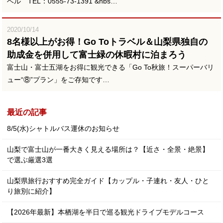
ベル TEL：0555-73-1391 &nbs…
2020/10/14
8名様以上がお得！Go Toトラベル＆山梨県独自の
助成金を併用して富士緑の休暇村に泊まろう
富士山・富士五湖をお得に観光できる「Go To秋旅！スーパーバリ
ュー“⑧”プラン」をご存知です…
最近の記事
8/5(水)シャトルバス運休のお知らせ
山梨で富士山が一番大きく見える場所は？【近さ・全景・絶景】
で選ぶ厳選3選
山梨県旅行おすすめ完全ガイド【カップル・子連れ・友人・ひと
り旅別に紹介】
【2026年最新】本栖湖を半日で巡る観光ドライブモデルコース