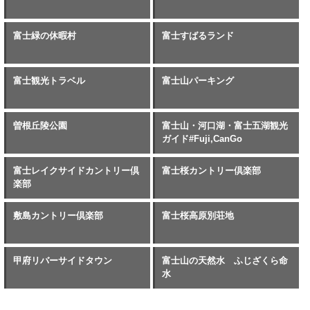
富士緑の休暇村
富士すばるランド
富士観光トラベル
富士山パーキング
曽根丘陵公園
富士山・河口湖・富士五湖観光
ガイド#Fuji,CanGo
富士レイクサイドカントリー倶
富士桜カントリー倶楽部
楽部
敷島カントリー倶楽部
富士桜高原別荘地
甲府リバーサイドタウン
富士山の天然水 ふじざくら命
水