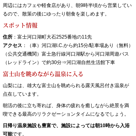
周辺にはカフェや軽食店があり、朝9時半頃から営業してい
るので、散策の後にゆったり朝食を楽しめます。
スポット情報
住所
：富士河口湖町大石2525番地の11先
アクセス
：（車）河口湖I.C.から約15分/駐車場あり（無料）
（公共交通機関）富士急行線河口湖駅から河口湖周遊バス
（レッドライン）で約30分⇒河口湖自然生活館下車
富士山を眺めながら温泉に入る
山梨には、雄大な富士山を眺められる露天風呂付き温泉が
点在しています。
朝活の後に立ち寄れば、身体の疲れを癒しながら絶景を満
喫できる最高のリラクゼーションタイムになるでしょう。
日帰り温泉施設も豊富で、施設によっては朝10時から入浴
可能
です。