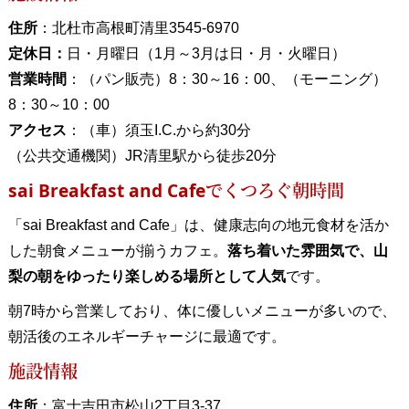
住所
：北杜市高根町清里3545-6970
定休日：
日・月曜日（1月～3月は日・月・火曜日）
営業時間
：（パン販売）8：30～16：00、（モーニング）
8：30～10：00
アクセス
：（車）須玉I.C.から約30分
（公共交通機関）JR清里駅から徒歩20分
sai Breakfast and Cafeでくつろぐ朝時間
「sai Breakfast and Cafe」は、健康志向の地元食材を活か
した朝食メニューが揃うカフェ。
落ち着いた雰囲気で、山
梨の朝をゆったり楽しめる場所として人気
です。
朝7時から営業しており、体に優しいメニューが多いので、
朝活後のエネルギーチャージに最適です。
施設情報
住所
：富士吉田市松山2丁目3-37