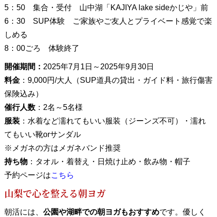
5：50 集合・受付 山中湖「KAJIYA lake sideかじや」前
6：30 SUP体験 ご家族やご友人とプライベート感覚で楽
しめる
8：00ごろ 体験終了
開催期間：
2025年7月1日～2025年9月30日
料金
：9,000円/大人（SUP道具の貸出・ガイド料・旅行傷害
保険込み）
催行人数
：2名～5名様
服装
：水着など濡れてもいい服装（ジーンズ不可）・濡れ
てもいい靴orサンダル
※メガネの方はメガネバンド推奨
持ち物
：タオル・着替え・日焼け止め・飲み物・帽子
予約ページは
こちら
山梨で心を整える朝ヨガ
朝活には、
公園や湖畔での朝ヨガもおすすめ
です。優しく