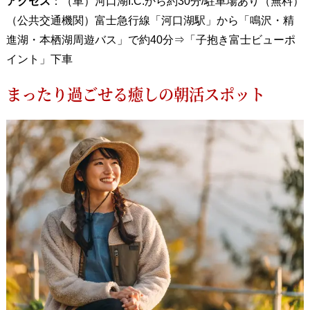
アクセス
：（車）河口湖I.C.から約30分/駐車場あり（無料）
（公共交通機関）富士急行線「河口湖駅」から「鳴沢・精
進湖・本栖湖周遊バス」で約40分⇒「子抱き富士ビューポ
イント」下車
まったり過ごせる癒しの朝活スポット