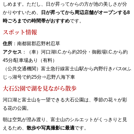
しめます。ただし、日が昇ってからの方が池の美しさが分
かりやすいため、
日が昇ってから周辺店舗がオープンする8
時ごろまでの時間帯がおすすめ
です。
スポット情報
住所
：南都留郡忍野村忍草
アクセス
：（車）河口湖I.C.から約20分・御殿場I.C.から約
45分/駐車場あり（有料）
（公共交通機関）富士急行線富士山駅から内野行きバスorふ
じっ湖号で約25分⇒忍野八海下車
大石公園で湖を見ながら散歩
河口湖と富士山を一望できる大石公園は、季節の花々が彩
る花の公園。
朝は空気が澄み渡り、富士山のシルエットがくっきりと見
えるため、
散歩や写真撮影に最適
です。