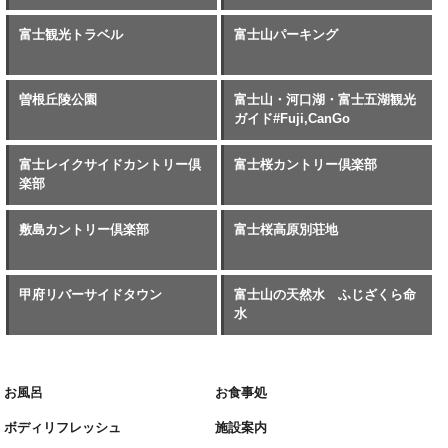
富士観光トラベル
富士山パーキング
曽根丘陵公園
富士山・河口湖・富士五湖観光
ガイド#Fuji,CanGo
富士レイクサイドカントリー倶
富士桜カントリー倶楽部
楽部
敷島カントリー倶楽部
富士桜高原別荘地
甲府リバーサイドタウン
富士山の天然水 ふじざくら命
水
お風呂
お食事処
ボディリフレッシュ
施設案内