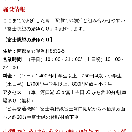
施設情報
ここまでで紹介した富士五湖での朝活と組み合わせやすい
「富士眺望の湯ゆらり」を紹介します。
【富士眺望の湯ゆらり】
住所：
南都留郡鳴沢村8532-5
営業時間：
（平日）10：00～21：00/（土日祝）10：00～
22：00
料金：
（平日）1,400円/中学生以上、750円/4歳～小学生
（土日祝）1,700円/中学生以上、800円/4歳～小学生
アクセス：
（車）河口湖I.C.or冨士吉田I.C.から約10分/駐車
場あり（無料）
（公共交通機関）富士急行線富士河口湖駅から本栖湖方面
バス約20分⇒富士緑の休暇村前下車