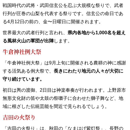
戦国時代の武将・武田信玄公を忍ぶ大規模な祭りで、武者
行列が圧巻の山梨を代表する祭りです。信玄公の命日であ
る4月12日の前の、金〜日曜日に開催されます。
世界最大の武者行列と言われ、
県内各地から1,000名を超え
る風林火山の軍団が出陣
します。
牛倉神社例大祭
「牛倉神社例大祭」は9月上旬に開催される農耕の神に感謝
する活気ある例大祭で、
長きにわたり地元の人々が大切に
守り続けています。
初日は輿の渡御、2日目は神楽奉奏が行われます。上野原市
無形文化財の笛や太鼓の祭囃子に合わせた獅子舞など、地
域に根ざした伝統芸能を間近で見られるでしょう。
吉田の火祭り
「吉田の火祭り」は、秋田の「なまはげ紫灯祭」、長野の