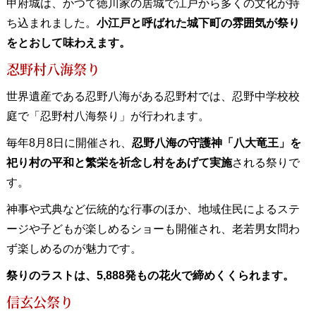
甲府城は、かつて徳川家の居城で江戸から多くの文化が持
ち込まれました。
小江戸と呼ばれた城下町の雰囲気が祭り
をとおして味わえます。
忍野村八海祭り
世界遺産である忍野八海がある忍野村では、忍野中学校校
庭で「忍野村八海祭り」が行われます。
毎年8月8日に開催され、
忍野八海の守護神「八大竜王」を
祀り村の平和と繁栄を祈念し村をあげて実施
される祭りで
す。
神事や式典など伝統的な行事のほか、地域住民によるステ
ージや子どもが楽しめるショーも開催され、老若男女問わ
ず楽しめるのが魅力です。
祭りのラストは、5,888発もの花火で締めくくられます。
信玄公祭り