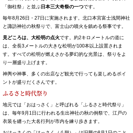
「御柱祭」と並ぶ
日本三大奇祭の一つ
です。
毎年8月26日・27日に実施されます。北口本宮富士浅間神社
と諏訪神社の秋祭りで、富士山の噴火を鎮める祭事です。
見どころは、大松明の点火
です。約2キロメートルの道に
は、全長3メートルの大きな松明が100本以上設置されま
す。すべての松明が燃えさかる夢幻的な光景は、祭りをよ
り一層盛り上げます。
神輿や神事、多くの出店など観光で行っても楽しめるポイ
ントが盛りだくさんです。
ふるさと時代祭り
地元では「おはっさく」と呼ばれる「ふるさと時代祭り」
は、毎年9月1日に行われる生出神社の秋の例祭で、江戸の
衣装を纏った大名行列が市内を練り歩きます。
おはっさくの「はっさく（八朔）」は旧暦の8月1日のこと