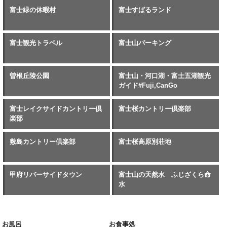
富士緑の休暇村
富士すばるランド
富士観光トラベル
富士山パーキング
曽根丘陵公園
富士山・河口湖・富士五湖観光
ガイド#Fuji,CanGo
富士レイクサイドカントリー倶
富士桜カントリー倶楽部
楽部
敷島カントリー倶楽部
富士桜高原別荘地
甲府リバーサイドタウン
富士山の天然水 ふじざくら命
水
お風呂
お食事処