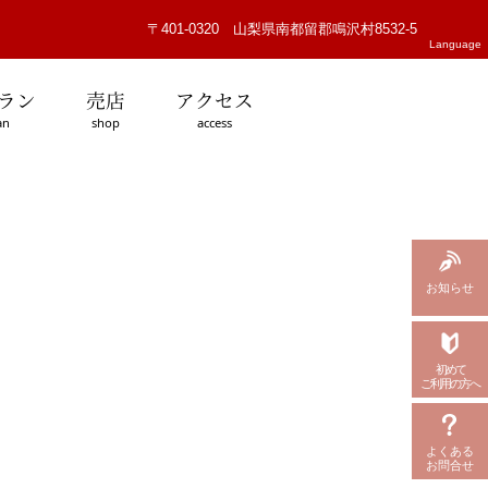
〒401-0320 山梨県南都留郡鳴沢村8532-5
Language
ラン
売店
アクセス
an
shop
access
お知らせ
初めて
ご利用の方へ
よくある
お問合せ