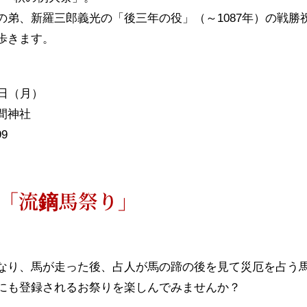
の弟、新羅三郎義光の「後三年の役」（～1087年）の戦勝
歩きます。
日（月）
間神社
9
「流鏑馬祭り」
なり、馬が走った後、占人が馬の蹄の後を見て災厄を占う
にも登録されるお祭りを楽しんでみませんか？