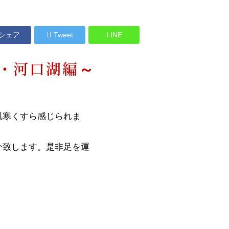
シェア
Tweet
LINE
・河口湖編～
肌寒くすら感じられま
介致します。是非足を運