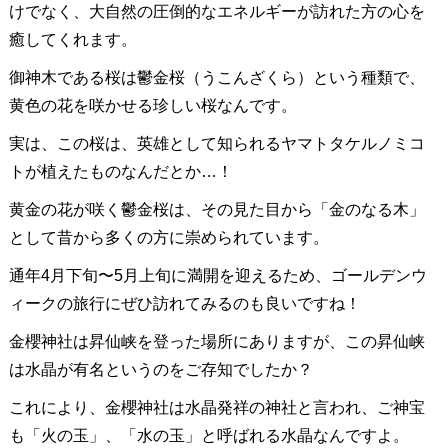
けでなく、大自然の圧倒的なエネルギーが訪れた方の心を
癒してくれます。
御神木である桜は鬱金桜（うこんざくら）という種類で、
黄色の花を咲かせる珍しい桜なんです。
実は、この桜は、英雄として知られるヤマトタケルノミコ
トが植えたものなんだとか…！
黄金の花が咲く鬱金桜は、その見た目から「金のなる木」
として昔から多くの方に崇められています。
通年4月下旬〜5月上旬に満開を迎えるため、ゴールデンウ
ィークの旅行にぜひ訪れてみるのも良いですね！
金櫻神社は昇仙峡を登った場所にありますが、この昇仙峡
は水晶が有名というのをご存知でしたか？
これにより、金櫻神社は水晶発祥の神社と言われ、ご神宝
も「火の玉」、「水の玉」と呼ばれる水晶なんですよ。