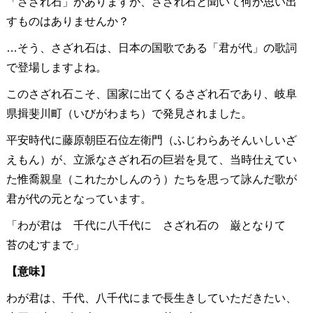
「さざれ石」がありますが、さざれ石と聞いて何か思い出
すものはありませんか？
…そう、さざれ石は、日本の国歌である「君が代」の歌詞
で登場しますよね。
このさざれ石こそ、国家に出てくるさざれ石であり、岐阜
県揖斐川町（いびがわまち）で発見されました。
平安時代に藤原朝臣石位左衛門（ふじわらあそんいしいざ
えもん）が、立派なさざれ石の巨岩を見て、当時仕えてい
た惟喬親皇（これたかしんのう）たちを思って詠んだ歌が
君が代の元となっています。
「わが君は 千代に八千代に さざれ石の 巌となりて
苔のむすまで」
【意味】
わが君は、千代、八千代にまで長生きしていただきたい、