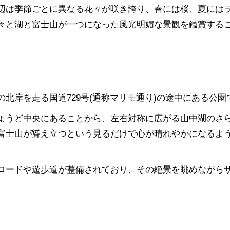
辺は季節ごとに異なる花々が咲き誇り、春には桜、夏には
々と湖と富士山が一つになった風光明媚な景観を鑑賞する
北岸を走る国道729号(通称マリモ通り)の途中にある公園
ょうど中央にあることから、左右対称に広がる山中湖のさ
富士山が聳え立つという見るだけで心が晴れやかになるよ
ロードや遊歩道が整備されており、その絶景を眺めながら