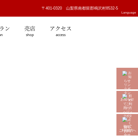
〒401-0320 山梨県南都留郡鳴沢村8532-5
Language
ラン
売店
アクセス
an
shop
access
お知らせ
初めて
ご利用の方へ