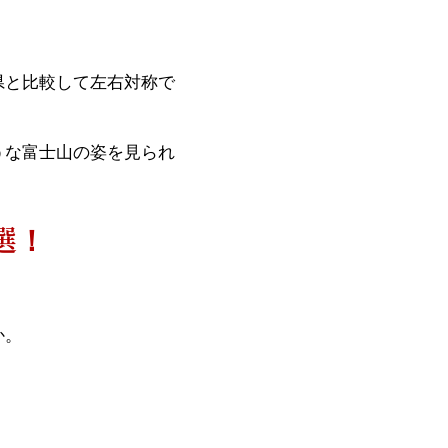
県と比較して左右対称で
うな富士山の姿を見られ
選！
か。