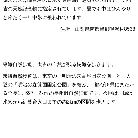
鳴沢氷穴は鳴沢村の青木ヶ原樹海にある溶岩洞窟で、文部
省の天然記念物に指定されています。夏でも中はひんやり
と冷たく一年中氷に覆われています！
住所 山梨県南都留郡鳴沢村8533
東海自然歩道、太古の自然が残る樹海を歩きます。
東海自然歩道は、東京の「明治の森高尾国定公園」と、大
阪の「明治の森箕面国定公園」を結ぶ、1都2府8県にまたが
る全長1，697．2km の長距離自然歩道です。今回は、鳴沢
氷穴から紅葉台入口までの約2kmの区間を歩きます！