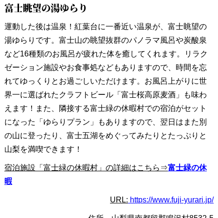
富士眺望の湯ゆらり
運動した後は温泉！紅葉台に一番近い温泉が、富士眺望の
湯ゆらりです。富士山の眺望抜群のパノラマ風呂や炭酸泉
など16種類のお風呂が疲れた体を癒してくれます。リラク
ゼーション施設やお食事処などもありますので、時間を忘
れてゆっくりとお過ごしいただけます。お風呂上がりに世
界一に選ばれたクラフトビール「富士桜高原麦酒」も味わ
えます！また、隣接する富士緑の休暇村での宿泊がセット
になった「ゆらりプラン」もありますので、翌日はまた別
の山に登ったり、富士五湖をめぐってみたりとたっぷりと
山梨を満喫できます！
宿泊施設「富士緑の休暇村」の詳細はこちら⇒
富士緑の休
暇
URL:
https://www.fuji-yurari.jp/